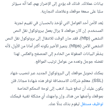
بيانات عملائك. فذلك قد يؤدي إلى الإضرار بهم، كما أنّه سيؤثر
سلبًا على سمعة موقعك وعلامتك التجارية.
يُعد الأمن أحد العوامل التي تُؤخذ بالحسبان في تقييم تجربة
المستخدم. إن كان موقعك لا يزال يعمل ببروتوكول نقل النص
التشعبي
(http)، فقد حان الوقت للانتقال إلى بروتوكول نقل النص
التشعبي الآمن (https). يتميز الأخير بكونه أكثر أمانا من الأول، لأنّه
يشفّر البيانات المنقولة من الخادم إلى المتصفح والعكس. لهذا
تفضله جوجل وتعده من عوامل ترتيب المواقع.
يمكنك تحويل موقعك إلى البروتوكول الجديد عبر تنصيب شهاد
(SSL). معظم شركات الاستضافة توفر هذه شهادة مجانا، فلن
يكون عليك أن تدفع شيئا. اذهب إلى لوحة التحكم الخاصة
بموقعك وأضِفها من هناك. وإن واجهتك أي مشكلة تقنية فيمكنك
توظيف مستقل
ليقوم بذلك بدلًا عنك.