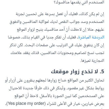
المستخدم التي يقدمها منافسوك؟
إن لم يكن كذلك، فعليك أن تعمل بسرعة على تحسين تجربة
المستخدم وسد جوانب النقص لديك لمواكبة المنافسين والتفوق
عليهم. مثلا إن لاحظت أنّ أحد منافسيك يتيح لزوار الموقع
الدردشة المباشرة
، فعليك أن تفكر جديا في القيام بذلك، خصوصًا
إن كان يتفوق عليك في الترتيب على صفحات البحث. لكن تذكر
تجنب نسخ تصاميم ومحتويات المنافسين، فذلك يفقد علامتك
التجارية تميزها.
5. لا تخدع زوار موقعك
تحاول الكثير من المواقع خداع زوارها لجعلهم ينقرون على أزرار أو
روابط بشكل غير مقصود. وتُبتكر في ذلك طرقًا جديدة للاحتيال
على المستخدمين كما تبين الصورة بالأسفل. لاحظ أنّ الموقع
يعرض خيارين، خيار في الأعلى للشراء (Yes place my order)،