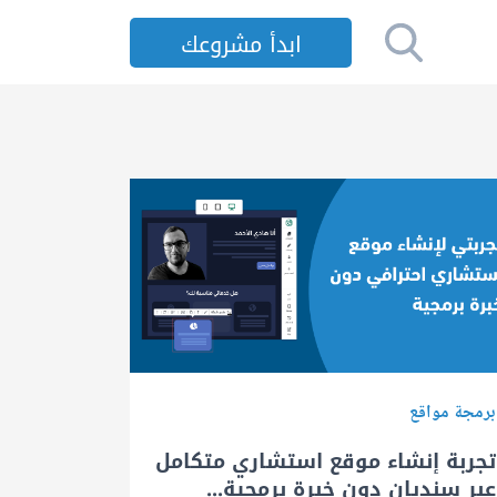
ابدأ مشروعك
برمجة مواقع
تجربة إنشاء موقع استشاري متكامل
عبر سنديان دون خبرة برمجية...