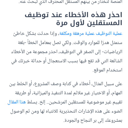
المنصة لتختار من بينهم المستقل المحترف الذي تبحث عنه.
احذر هذه الأخطاء عند توظيف
المستقلين لأول مرة
عملية التوظيف عملية مرهقة ومكلفة
، وإذا حدثت بشكل خاطئ
ستمثل هدرًا للموارد والوقت. ولكي تصل بمعامل الخطأ -بلغة
الرياضيات- إلى الصفر في التوظيف، احذر مجموعة من الأخطاء
الشائعة التي قد تقع فيها بسبب الاستعجال أو حداثة خبرتك في
استخدام الموقع.
على سبيل المثال، أخطاء في كتابة وصف المشروع، أو الخلط بين
المهام، أو الاختيار غير ملائم لمدة التنفيذ والميزانية، أو طريقة
تقييم غير موضوعية للمستقلين المرشحين.. إلخ. يسلط
هذا المقال
الضوء على هذه الإشارات التحذيرية للانتباه لها ومن ثم الوصول
بمشروعك إلى بر النجاح والجودة.