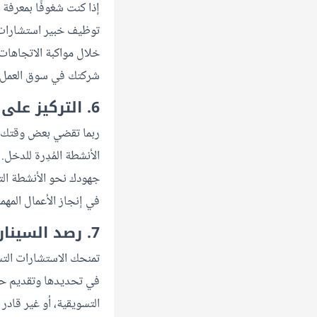
إذا كنت شغوفًا بمعرفة
توظيف خبير استشارات ت
خلال مواكبة الاتجاها
شركتك في سوق العمل.
6. التركيز على الأنشطة المدرة للدخل
ربما تقضي بعض وقتك في 
الأنشطة المُدِرة للدخ
جهودك نحو الأنشطة الت
في إنجاز الأعمال المهمة
7. رصد السيناريوهات المحتملة
تمنحك الاستشارات التس
في تحديدها وتقديم حلو
التسويقية، أو غير قادر