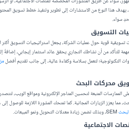
هور، سواء عن طريق المنشورات المُخصصة للمنصات الاجتماعية، أو الرسوم 
ذا، يهدف هذا النوع من الاستشارات إلى تطوير وتنفيذ خطط تسويق المحتو
ٍ سواء.
يات التسويق
سويقية قوية حول عمليات الشركة، يجعل استراتيجيات التسويق أكثر اتسا
مة للتأكد من أن نشاطك التجاري يحقق عائد استثمار إيجابي، إضافةً إل
ات التكنولوجية؛ لتعمل بسلاسة وكفاءة عالية، إلى جانب تقديم أفضل
مز
يق محركات البحث
لى الممارسات المتبعة لتحسين المتاجر الإلكترونية ومواقع الويب، لتتصدر
، مما يعزز الزيارات المجانية. كما تمنحك المشورة اللازمة للوصول إلى
لبحث
SEM، وبذلك تضمن زيادة معدلات التحويل ونمو المبيعات.
صات الاجتماعية