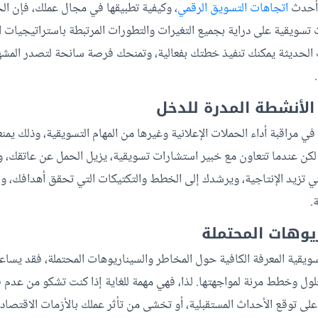
 أحدث
اتجاهات التسويق الرقمي
، وكيفية تطبيقها في مجال عملك، فإن ال
سويقية على دراية بجميع التغيرات والتطورات المرتبطة باستراتيجيات ا
ت الحديثة يمكنك تنفيذ خطتك بفعالية، وتمنحك فرصة سانحة لتصدر الم
مراقبة أداء الحملات الإعلانية وغيرها من المهام التسويقية، وذلك يمن
ل. لكن عندما تتعاون مع خبير استشارات تسويقية، يزيل الحمل عن عاتقك،
ي تزيد الإنتاجية، ويرشدك إلى الخطط والتكتيكات التي تحقق أهدافك، وب
.
ويقية المعرفة الكافية حول المخاطر والسيناريوهات المحتملة، فقد يسا
ل وخطط مرنة لمواجهتها. لذا، فهي مهمة للغاية إذا كنت تشكو من عدم ف
 على توقع الأحداث المستقبلية، أو تخشى من تأثر عملك بالأزمات الاقتصادي