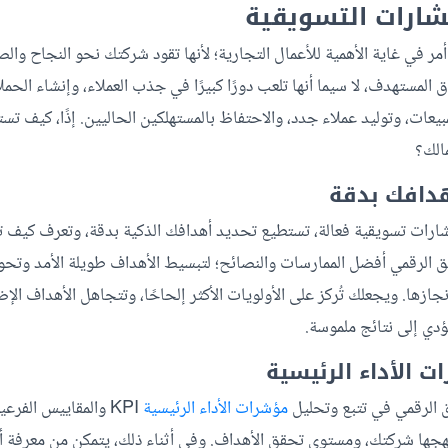
شارات التسويقية
مر في غاية الأهمية للأعمال التجارية؛ لأنها تقود شركتك نحو النجاح والص
المستهدف، لا سيما أنها تلعب دورًا كبيرًا في جذب العملاء، وإنشاء الحملا
مبيعات، وتوليد عملاء جدد، والاحتفاظ بالمستهلكين الحاليين. إذًا، كيف تس
الك؟
ات تسويقية فعالة، تستطيع تحديد أهدافك الذكية بدقة، وتعرف كيف تط
الرقمي أفضل الممارسات والنصائح؛ لتبسيط الأهداف طويلة الأمد وتحو
جازها. ويجعلك تُركز على الأولويات الأكثر إلحاحًا، وتتجاهل الأهداف الإض
تؤدي إلى نتائج ملموسة.
 الرقمي في تتبع وتحليل
مؤشرات الأداء الرئيسية
KPI والمقاييس الفر
تهجها شركتك، ومستوى تحقق الأهداف. وفي أثناء ذلك، يتمكن من معرفة أب