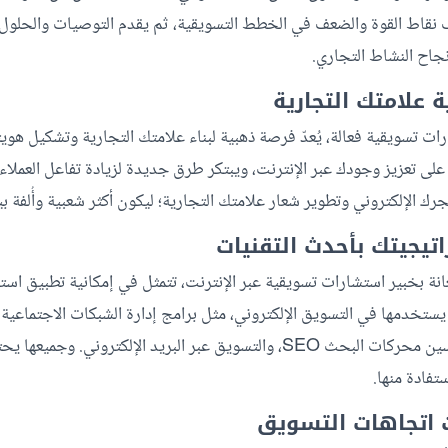
 نقاط القوة والضعف في الخطط التسويقية، ثم يقدم التوصيات والحلول 
جاح النشاط التجاري.
ات تسويقية فعالة، يُعدّ فرصة ذهبية لبناء علامتك التجارية وتشكيل هويته
على تعزيز وجودك عبر الإنترنت، ويبتكر طرق جديدة لزيادة تفاعل العملاء
رك الإلكتروني وتطوير شعار علامتك التجارية؛ ليكون أكثر شعبية وأُلفة 
انة بخبير استشارات تسويقية عبر الإنترنت، تتمثل في إمكانية تطبيق اس
 يستخدمها في التسويق الإلكتروني، مثل برامج إدارة الشبكات الاجتماعية، 
المحتملين، وأدوات تحسين محركات البحث SEO، والتسويق عبر البريد الإلكتروني
تفادة منها.