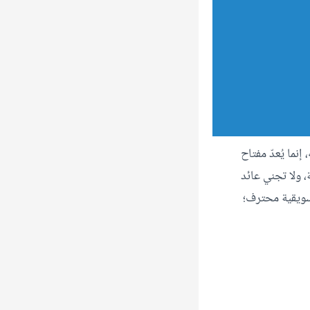
ما يُعدّ مفتاح
 ولا تجني عائد
سويقية محترف؛