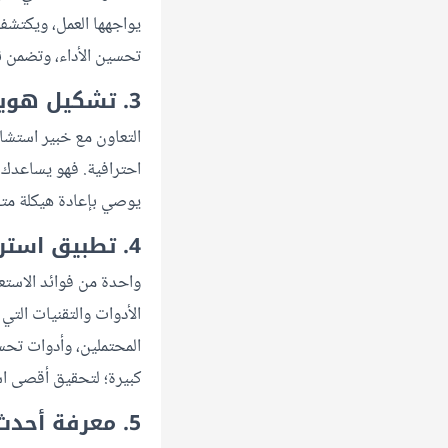
يواجهها العمل، ويكتشف
تحسين الأداء، وتضمن ن
3. تشكيل هوية علامتك التجارية
التعاون مع خبير استشار
احترافية. فهو يساعدك 
يوصي بإعادة هيكلة متج
4. تطبيق استراتيجيتك بأحدث التقنيات
واحدة من فوائد الاستع
الأدوات والتقنيات التي
كبيرة؛ لتحقيق أقصى اس
5. معرفة أحدث اتجاهات التسويق