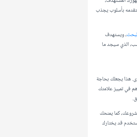
هورك المستهدف،
 ستقدمه بأسلوب يجذب
لبحث
، ويستهدف
سب، الذي سيجد ما
وى. هذا يجعلك بحاجة
م في تمييز علامتك
ق.
مشروعك، كما يمنحك
مستخدم قد يختارك