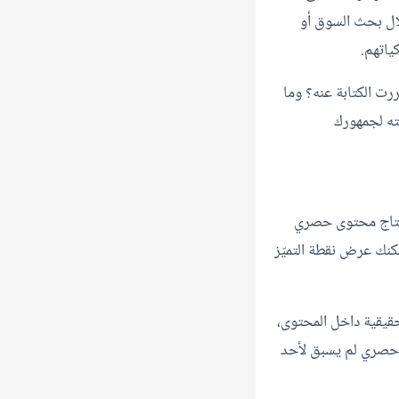
ال بحث السوق أو
ياتهم.
رت الكتابة عنه؟ وما
مته لجمهورك
نتاج محتوى حصري
كنك عرض نقطة التميّز
حقيقية داخل المحتوى،
 حصري لم يسبق لأحد