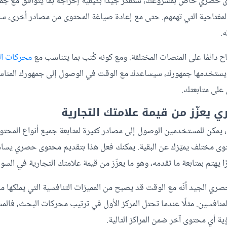
وى حصري خاص بمشروعك، ستفكّر جيدًا بكيفية إخراجه بما يتوافق مع جم
المفتاحية التي تهمهم. حتى مع إعادة صياغة المحتوى من مصادر أخرى،
.
 دائمًا على المنصات المختلفة. ومع كونه كُتب بما يتناسب مع
محركات ا
تي يستخدمها جمهورك، سيساعدك مع الوقت في الوصول إلى جمهورك المنا
على متابعتك.
 يعزّز من قيمة علامتك التجارية
م، يمكن للمستخدمين الوصول إلى مصادر كثيرة لمتابعة جميع أنواع المحت
وى مختلف يميّزك عن البقية. يمكنك فعل هذا بتقديم محتوى حصري يساه
ا يهتم بمتابعة ما تقدمه، وهو ما يعزّز من قيمة علامتك التجارية في السو
صري الجيد أنّه مع الوقت قد يصبح من المميزات التنافسية التي يملكها 
منافسين. مثلًا عندما تحتل المركز الأول في ترتيب محركات البحث، فال
ة أي محتوى آخر ضمن المراكز التالية.