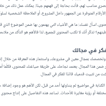
ري مناسب لهم، فأنت بحاجة إلى فهمهم جيدًا. يمكنك عمل ذلك من خل
والأرقام المتوفرة عن الجمهور داخل المشروع، أو الملاحظة الشخصية لسلوك
محتوى، اسأل نفسك: ما هي الأشياء التي يهتمون بها ضمن الموضوع الذي قر
طبتهم؟ تذكّر أنّك لا تكتب المحتوى للجميع، لذا فالأهم هو التأكد من ملاء
 وتخصصك بمجال معين في مشروعك، واستثمار هذه المعرفة من خلال إ
ر ضمن هذا المجال. يعتمد نجاحك على طريقة صياغتك للمحتوى، فكلّما أم
ت من تثبيت قدميك قائدًا للفكر في المجال.
 الكتابة في مواضيع لم يتناولها أحد من قبل، لكن الأهم هو وجود إضافة 
ختلفة أو رؤية مغايرة للأحداث. تساعد هذه التفاصيل على إنتاج محتوى