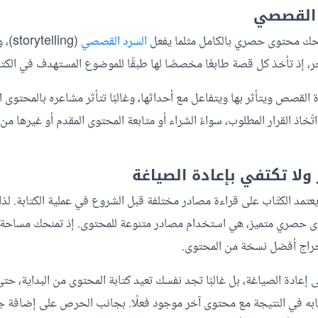
حك محتوى حصري بالكامل مثلما يفعل
السرد القصصي
(ling
، إذ تأخذ كل قصة طابعًا مخصصًا لها طبقًا للموضوع المستهدف في الكتا
القصص ويتأثر بها ويتفاعل مع أحداثها، وغالبًا تتأثر مشاعره بالمحتوى 
تّخاذ القرار المطلوب، سواءً الشراء أو متابعة المحتوى المقدم أو غيرها م
يعتمد الكتّاب على قراءة مصادر مختلفة قبل الشروع في عملية الكتابة. لذا،
ى حصري متميز، هي استخدام مصادر متنوعة للمحتوى. إذ تمنحك مساحة أك
إخراج أفضل نسخة من المحتوى.
ى إعادة الصياغة، بل غالبًا تجد نفسك تعيد كتابة المحتوى من البداية، حتى
شابه في النتيجة مع محتوى آخر موجود فعلًا. بجانب الحرص على إضافة