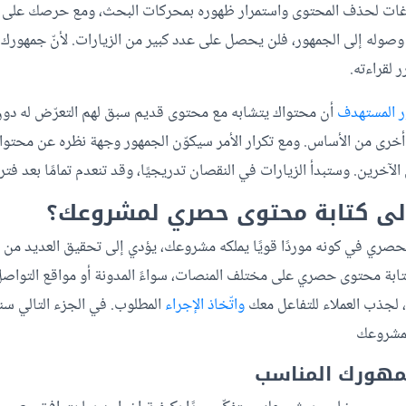
غات لحذف المحتوى واستمرار ظهوره بمحركات البحث، ومع حرصك على
وصوله إلى الجمهور، فلن يحصل على عدد كبير من الزيارات. لأنّ جمهور
لقراءته.
ر المستهدف
أن محتواك يتشابه مع محتوى قديم سبق لهم التعرّض له دون
 أخرى من الأساس. ومع تكرار الأمر سيكوّن الجمهور وجهة نظره عن محتواك
خرين. وستبدأ الزيارات في النقصان تدريجيًا، وقد تنعدم تمامًا بعد فتر
 إلى كتابة محتوى حصري لمشروعك؟
حصري في كونه موردًا قويًا يملكه مشروعك، يؤدي إلى تحقيق العديد من ا
تابة محتوى حصري على مختلف المنصات، سواءً المدونة أو مواقع التواصل
 لجذب العملاء للتفاعل معك
واتّخاذ الإجراء
المطلوب. في الجزء التالي سنت
لمشروعك
مهورك المناسب