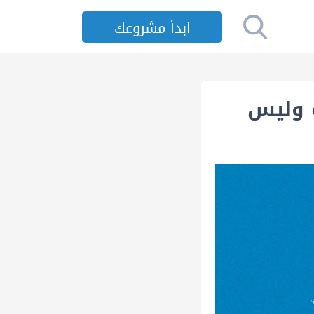
ابدأ مشروعك
ً وليس