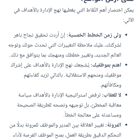
يمكن اختصار أهم النِّقَاط التي يغطيها نهج الإدارة بالأهداف في
الآتي:
ولى زمن الخطط الخمسية:
إنْ أردت تحقيق نجاح باهر
لشركتك، عليك ملاحظة التغييرات التي تحدث حولك وتوجه
العالم الجديد، وتغيير خططك ومنهجك بما يتوافق مع ذلك.
اهتم بموظفيك:
يُشجعك نهج الإدارة بالأهداف على إشراك
موظفيك ومنحهم الاستقلالية. بالتالي تزيد كفاءتهم
ومكافأتهم.
لا للعقاب:
ترفض استراتيجية الإدارة بالأهداف سياسة
معاقبة المخطئ، بل توجيهه ونصحه للطريقة الصحيحة
ومساعدته على معالجة الخطأ.
المرونة:
تغيير العَلاقة بين المدير والموظف للمرونة بدلًا من
التحكم الدقيق بطريقة العمل، بمنح الموظف الفرصة لأداء