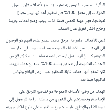
المألوف. حسب ما تؤمن به تقنية الإدارة بالأهداف، فإنْ وصول
الشركات إلى معدل 100% في تحقيق أهدافها ليس معيارًا
لنجاحها، فهي مهمة للمضي قدمًا، لذلك يجب وضع أهداف جريئة
وطرح أفكار تفوق عَنان السماء.
ليس للأهداف الطموحة طريق محدد للسير عليه، المهم هو الوصول
إلى الهدف. تتمتع الأهداف الطموحة بمساحة مرونة في الطريقة
المتبعة، كما أنَّ آلية العمل ليست واضحة تمامًا، لذلك لا يُتوقع من
الأهداف الطموحة أنْ تتحقق بنسبة 100%. ضع أيْ هدف تريده،
لكن تحقق أنها أهداف قابلة للتحقيق على أرض الواقع وقياس
نتائجها فيما بعد.
الهدف من وضع الأهداف الطموحة هو تشجيع الفريق على
الإنتاجية، وتحفيزهم على الخروج من منطقة الراحة للوصول إلى
ذروة الأداء والإنتاج. عليك تشجيع موظفيك على طرح أفكار جريئة