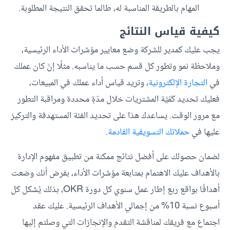
المهام بالطريقة المناسبة له، طالما تحقق النتيجة المطلوبة.
كيفية قياس النتائج
يجب عليك كمدير للشركة وضع معايير مؤشرات الأداء الرئيسية،
وملاحظة نمو وتطور كل قسم حسب ما يناسبه. مثلًا إنْ كان عملك
في
التجارة الإلكترونية
، وتريد قياس أداء عملك في المبيعات،
فعليك تحديد كَمّيَّة المشتريات خلال مدّةٍ محددة ومراقبة التطور
مع مرور الوقت. يساعدك هذا على تحديد الفئة المستهدفة والتركيز
عليها في
حملاتك التسويقية القادمة
.
لضمان حصولك على أفضل نتائج ممكنة من تطبيق مفهوم الإدارة
بالأهداف عليك الاهتمام بمتابعة مؤشرات الأداء، بفرض أنك وضعت
أهدافًا بواقع ربع إطار عمل سنوي كل دورة OKR، بذلك يُشكل كل
أسبوع نسبة 10% من إجمالي الأهداف الرئيسية. عليك عقد
اجتماع مع فريقك لمناقشة التقدم والإنجازات التي وصلتم إليها