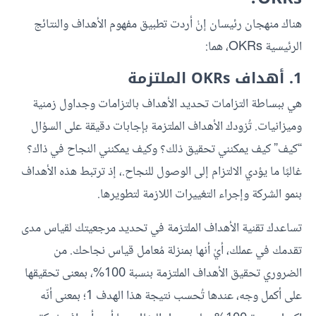
هناك منهجان رئيسان إنْ أردت تطبيق مفهوم الأهداف والنتائج
الرئيسية OKRs، هما:
1. أهداف OKRs الملتزمة
هي ببساطة التزامات تحديد الأهداف بالتزامات وجداول زمنية
وميزانيات. تُزودك الأهداف الملتزمة بإجابات دقيقة على السؤال
“كيف” كيف يمكنني تحقيق ذلك؟ وكيف يمكنني النجاح في ذاك؟
غالبًا ما يؤدي الالتزام إلى الوصول للنجاح.، إذ ترتبط هذه الأهداف
بنمو الشركة وإجراء التغييرات اللازمة لتطويرها.
تساعدك تقنية الأهداف الملتزمة في تحديد مرجعيتك لقياس مدى
تقدمك في عملك، أيْ أنها بمنزلة مُعامل قياس نجاحك. من
الضروري تحقيق الأهداف الملتزمة بنسبة 100%، بمعنى تحقيقها
على أكمل وجه، عندها تُحسب نتيجة هذا الهدف 1؛ بمعنى أنّه