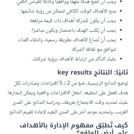
يجب أن تضع هدفًا ملهمًا وواقعيًا وقابلًا للقياس الكمّي.
منح الأهداف الوقت الكافي لتتمكن من رؤية نتائجها.
يجب أن يكون للشركة أهداف ذات قيمة مرتفعة.
يجب أن يُكتب الهدف باختصار ويكون مباشرًا.
يجب أنْ تُصاغ الأهداف بطريقة رسمية، وانتقاء كلمات
تتوافق مع ثقافة الشركة.
عليك التأكد من ارتباط الأهداف برؤية شركتك.
ثانيًا: النتائج key results
لوضع النتائج الرئيسية، ضع من 2 لـ 5 اقتراحات ومبادرات لكل
هدف للعمل على تحقيقه. اجعل الاقتراحات واقعية ويمكن إنجازها.
عليك تحديد وقت للاجتماع بفريقك، ودراسة النتائج على المدى
القريب، وتحديد موعد آخر على المدى البعيد لإعادة تقييم النتائج.
كيف تُطبّق مفهوم الإدارة بالأهداف
على أرض الواقع؟