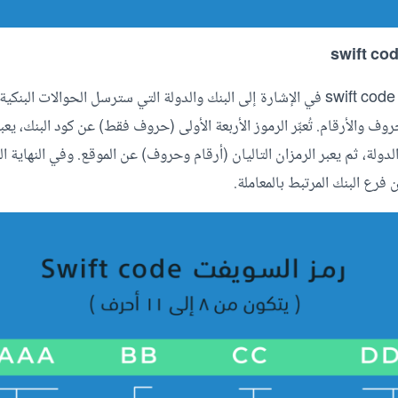
يستخدم رمز السويفت swift code في الإشارة إلى البنك والدولة التي سترسل الحوالات 
ين الحروف والأرقام. تُعبِّر الرموز الأربعة الأولى (حروف فقط) عن كود البنك، يعب
لة، ثم يعبر الرمزان التاليان (أرقام وحروف) عن الموقع. وفي النهاية الرم
فرع البنك المرتبط بالمعاملة.