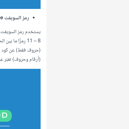
رمز السويفت swift code
8 – 11 رمزًا ما ب
(حروف فقط) عن كود الدو
(أرقام وحروف) تعبّر عن 