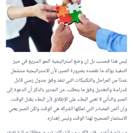
ليس هذا فحسب بل إن وضع استراتيجية النمو السريع في حيز
التنفيذ يؤكد ما نقصده بضرورة الصبر، لأن الاستراتيجية ستشمل
عددًا من المراحل والتكنيكات التي تنفذ وفق جدول زمني قابل
للدراسة والتعديل وفق ما يتطلب. من الجدير بالذكر أن الدعوة إلى
الصبر والتأني لا تعني البطء على الإطلاق لأن البطء يقتل الوقت،
وإن أثمن المصادر التي تملكها الشركة هي الوقت ولكن الصبر يعني
الاستثمار الصحيح لهذا الوقت وليس إهداره.
من ناحية أخرى، فإن الكثير من الشركات ترسم خططًا خيالية تفتقد