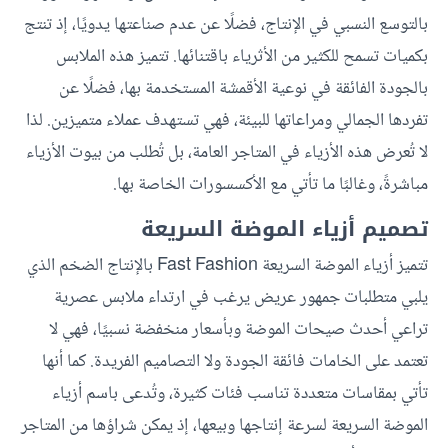
بالتوسع النسبي في الإنتاج، فضلًا عن عدم صناعتها يدويًا، إذ تنتج
بكميات تسمح للكثير من الأثرياء باقتنائها. تتميز هذه الملابس
بالجودة الفائقة في نوعية الأقمشة المستخدمة بها، فضلًا عن
تفردها الجمالي ومراعاتها للبيئة، فهي تستهدف عملاء متميزين. لذا
لا تُعرض هذه الأزياء في المتاجر العامة، بل تُطلب من بيوت الأزياء
مباشرةً، وغالبًا ما تأتي مع الأكسسورات الخاصة بها.
تصميم أزياء الموضة السريعة
تتميز أزياء الموضة السريعة Fast Fashion بالإنتاج الضخم الذي
يلبي متطلبات جمهور عريض يرغب في ارتداء ملابس عصرية
تراعي أحدث صيحات الموضة وبأسعار منخفضة نسبيًا، فهي لا
تعتمد على الخامات فائقة الجودة ولا التصاميم الفريدة. كما أنها
تأتي بمقاسات متعددة تناسب فئات كثيرة، وتُدعى باسم أزياء
الموضة السريعة لسرعة إنتاجها وبيعها، إذ يمكن شراؤها من المتاجر