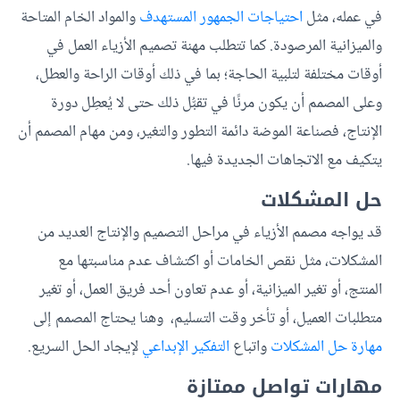
في عمله، مثل
احتياجات الجمهور المستهدف
والمواد الخام المتاحة
والميزانية المرصودة. كما تتطلب مهنة تصميم الأزياء العمل في
أوقات مختلفة لتلبية الحاجة؛ بما في ذلك أوقات الراحة والعطل،
وعلى المصمم أن يكون مرنًا في تقبُّل ذلك حتى لا يُعطِل دورة
الإنتاج، فصناعة الموضة دائمة التطور والتغير، ومن مهام المصمم أن
يتكيف مع الاتجاهات الجديدة فيها.
حل المشكلات
قد يواجه مصمم الأزياء في مراحل التصميم والإنتاج العديد من
المشكلات، مثل نقص الخامات أو اكتشاف عدم مناسبتها مع
المنتج، أو تغير الميزانية، أو عدم تعاون أحد فريق العمل، أو تغير
متطلبات العميل، أو تأخر وقت التسليم، وهنا يحتاج المصمم إلى
مهارة حل المشكلات
واتباع
التفكير الإبداعي
لإيجاد الحل السريع.
مهارات تواصل ممتازة