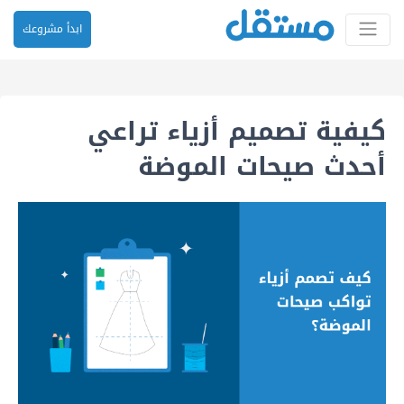
ابدأ مشروعك
كيفية تصميم أزياء تراعي
أحدث صيحات الموضة