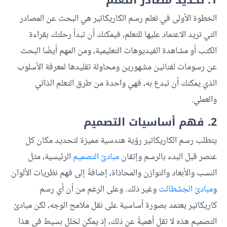
1. تحديد مصادر التعلم
الخطوة الأولى في تعلم رسم الكاريكاتير هي البحث عن المصادر
التي تريد الاعتماد عليها للتعلم، فيمكنك أن تبدأ رحلتك بقراءة
الكتب أو مشاهدة الفيديوهات التعليمية، ومن المهم أيضًا البحث
عن رسومات لفنانين مشهورين ومحاولة تقليدها لمعرفة الأسلوب
الذي يمكنك أن تبدع به، فهي واحدة من طرق التعلم الذاتي
والعملي.
2. فهم أساسيات التصميم
يتطلب رسم الكاريكاتير رؤية هندسية مميزة لتحديد مكان كل
عنصر قبل البدء بالرسم وإتقان
مبادئ التصميم
الرئيسية، مثل
النسب والأبعاد والتوازن والمحاذاة، إضافةً إلى فهم نظريات الألوان
و
مبادئ الجشطالت
وغير ذلك. وعلى الرغم من أن أي رسم
كاريكاتير يعتمد بصورة أساسية على نقل ملامح الوجه، لكن مبادئ
التصميم هذه لا تقل أهميةً عن ذلك، إذ يمكن لخلل بسيط في هذا