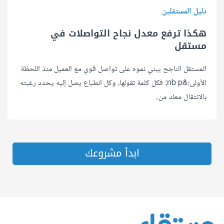
دليل المستقلين
هكذا ترفع معدل نجاح التواصلات في
مستقل
المستقل الناجح يبني نموه على تواصل قوي مع العميل منذ اللحظة
الأولى؛&nb p; فكل كلمة تقولها، وكل انطباع يصل إليه يحدد رغبته
بالانتقال معك من..
ابدأ مشروعك