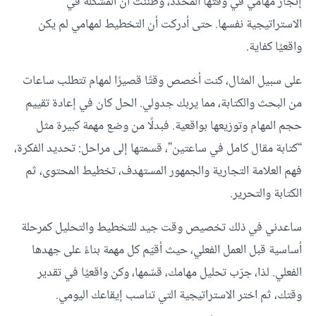
إنجاز مهامي في وقتها المحدد، وظننت أن المشكلة في
الاستراتيجية نفسها. حتى أدركت أن التخطيط لمهامي لم يكن
واقعيًا كفاية.
على سبيل المثال، كنت أخصص وقتًا قصيرًا لمهام تتطلب ساعات
من البحث والكتابة، مما يربك جدولي. الحل كان في إعادة تقييم
حجم المهام وتوزيعها بواقعية. فبدلًا من وضع مهمة كبيرة مثل
“كتابة مقال كامل في ساعتين”، قسمتها إلى مراحل: تحديد الفكرة،
فهم العلامة التجارية والجمهور المستهدف، تخطيط المحتوى، ثم
الكتابة والتحرير.
ساعدني في ذلك تخصيص وقت جيد للتخطيط والتحليل كمرحلة
أساسية قبل العمل الفعلي، حيث أقيّم كل مهمة بناءً على جهدها
الفعلي. لذا، جرّب تحليل مهامك، قسّمها، وكن واقعيًا في تقدير
وقتك، ثم اختر الاستراتيجية التي تناسب إيقاعك اليومي.