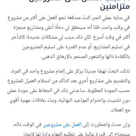
متزامنين
في بداية عملي الحر، كنتُ مندفعة نحو العمل على أكثر من مشروع
في وقتٍ واحد، ظنًا أنه سيحقق لي دخلًا أعلى ومشاريع منجزة
أكثر في وقتٍ أسرع. لكن ذلك سبّب لي مشكلاتٍ عديدة؛ كالتأخر
في تسليم المشاريع، أو عدم القدرة على تسليم المشروعين
بالكفاءة ذاتها والشعور المستمر بالإرهاق الذهني.
لذلك، اتبعتُ نهجًا جديدًا يركز على إتمام مشروع واحد في المرة،
والتقديم على مشاريع أخرى بعد التأكد من استلام العميل للمشروع
حسب الجودة المطلوبة. ساعدني ذلك في الحفاظ على جودة عملي
دون تشتيت، واحترام المواعيد النهائية، وبناء علاقات مهنية أقوى
مع العملاء.
وإن حدث واضطررت إلى
العمل على مشروعين
في الوقت ذاته،
ستحتاج إلى قدرة عالية على تنظيم المهام وإدارتها لإنجاز