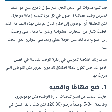
بعد تسع سنوات في العمل الحر، أكثر سؤال يُطرح عليّ هو: كيف
تديرين وقتكِ بفعالية؟ أحاول في كل مرة تقديم إجابة موجزة،
لكن الحقيقة أن الوصول إلى نظامٍ فعّال لم يكن بهذه البساطة. فقد
خضتُ كثيرًا من التجارب العشوائية وغير الناجحة، حتى وصلتُ
إلى أسلوبٍ يحافظ على جودة عملي ويمنحني التوازن الذي أبحث
عنه.
سأشاركك خلاصة تجربتي في إدارة الوقت بفعالية في خمس
خطوات، حتى تكون نقطة انطلاق لك دون المرور بكل الفوضى التي
مررتُ بها.
1. ضع مهامًا واقعية
جرّبتُ العديد من استراتيجيات إدارة الوقت؛ مثل بومودورو،
وقاعدة 1-3-5، ومبدأ باريتو (20:80). لكن كنتُ دائمًا أفشل في