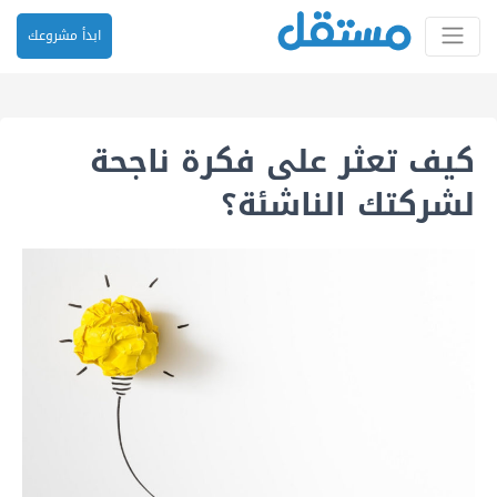
ابدأ مشروعك
كيف تعثر على فكرة ناجحة
لشركتك الناشئة؟