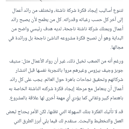
تتنوع أساليب إيجاد فكرة شركة ناشئة، وتختلف من رائد أعمال
إلى آخر كل حسب رغباته وقدراته. كل من يطمح لأن يصبح رائد
أعمال ويمتلك شركة ناشئة ناجحة، لديه هدف رئيسي واضح من
البداية وهو أن تصبح فكرة مشروعه الناشئ ناجحة بل ورائدة في
مجالها.
ورغم أنه من الصعب تخيل ذلك، غير أن رواد الأعمال مثل: ستيف
جوبز وجيف بيزوس وغيرهم مروا بالتجربة نفسها قبل انتشار
شركاتهم وتحقيق نجاحات باهرة حول العالم. يجب على كل رائد
أعمال أن يتعامل مع مرحلة إيجاد فكرة شركته الناشئة الخاصة به
باهتمام كبير وتفاني كما يؤدي أي مهمة أخرى لها علاقة بالمشروع.
قد لا تأتيك الفكرة بتلك السهولة التي تظنها، لكن الأمر يحتاج لبعض
العمل والتخطيط والبحث. سنقدم لك فيما يلي أبرز الطرق التي