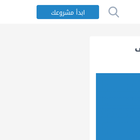
ابدأ مشروعك
ف