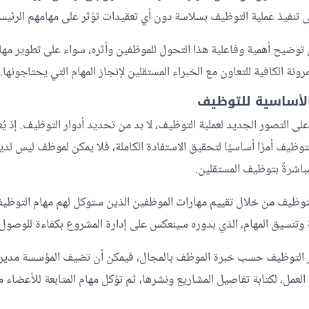
ى تنفيذ عملية التوظيف بسلاسة دون أي تعقيدات تؤثر على مهامهم الرئيسي
ي توضيح أهمية وفاعلية هذا التحول للموظفين وأثره، سواء على تطوير مهارا
مرونة الكافية للتعاون مع الخبراء المستقلين لإنجاز المهام التي يحتاجونها.
 على التصور الجديد لعملية التوظيف، لا بد من تحديد أدوار التوظيف. إذ يُ
ظيف أمرًا أساسيًا لتحقيق الاستفادة الكاملة، فلا يمكن لموظف ليس لديه
 مباشرةً بتوظيف المستقلين.
توظيف من خلال تقييم مهارات الموظفين الذين ستوكل لهم مهام التوظي
وتنسيق المهام، الذي بدوره سينعكس على إدارة المشروع بكفاءة للوصول إل
ار التوظيف حسب خبرة الموظف بالمجال، فيمكن أن تضيف المؤسسة مديري
عمل، لكتابة تفاصيل المشاريع ونشرها، ثم توُكل مهام المتابعة للأعضاء 