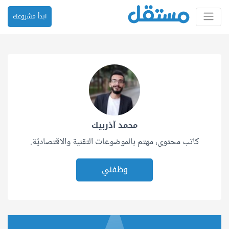
ابدأ مشروعك
محمد آذربيك
كاتب محتوى، مهتم بالموضوعات التقنية والاقتصاديّة.
وظفني